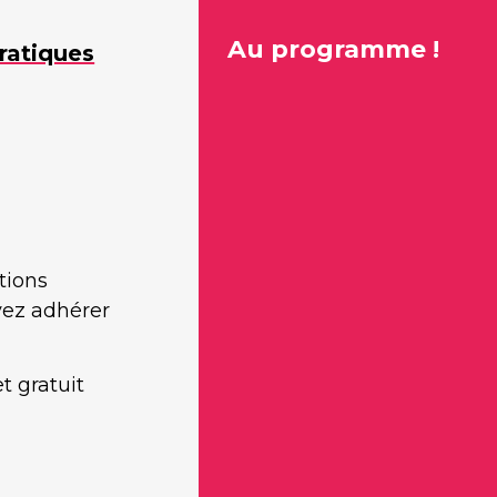
Au programme !
ratiques
tions
vez adhérer
t gratuit