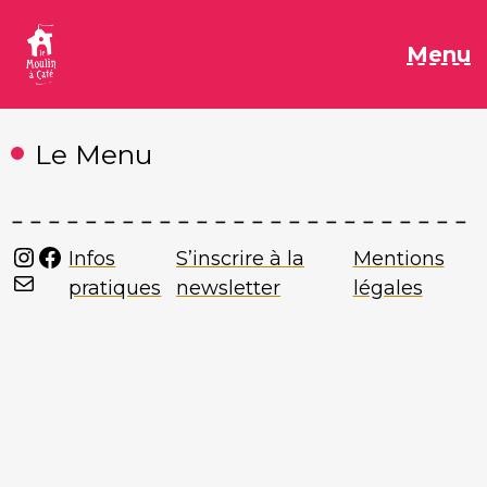
Aller
au
M
Menu
contenu
Le Menu
Instagram
Facebook
Infos
S’inscrire à la
Mentions
Mail
pratiques
newsletter
légales