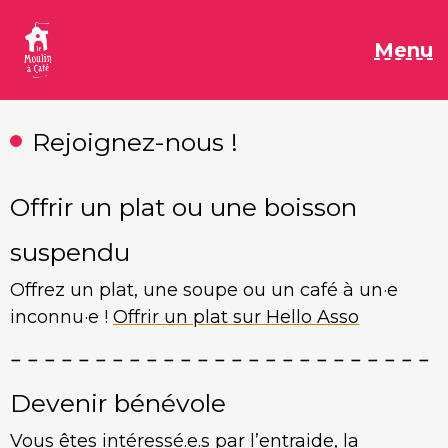
Aller
au
M
Menu
contenu
Rejoignez-nous !
Offrir un plat ou une boisson
suspendu
Offrez un plat, une soupe ou un café à un·e
inconnu·e !
Offrir un plat sur Hello Asso
Devenir bénévole
Vous êtes intéressé.e.s par l’entraide, la