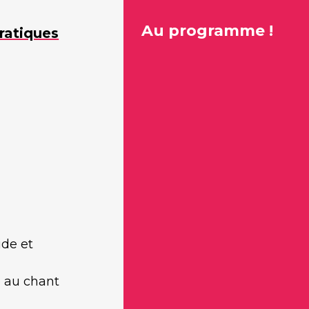
Au programme !
ratiques
ide et
e au chant