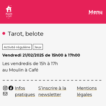
Aller
au
M
Menu
contenu
Tarot, belote
Activité régulière
Jeux
Vendredi
21/02/2025 de 15h00 à 17h00
Les vendredis de 15h à 17h
au Moulin à Café
Instagram
Facebook
Infos
S’inscrire à la
Mentions
Mail
pratiques
newsletter
légales