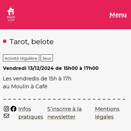
Aller
au
M
Menu
contenu
Tarot, belote
Activité régulière
Jeux
Vendredi
13/12/2024 de 15h00 à 17h00
Les vendredis de 15h à 17h
au Moulin à Café
Instagram
Facebook
Infos
S’inscrire à la
Mentions
Mail
pratiques
newsletter
légales