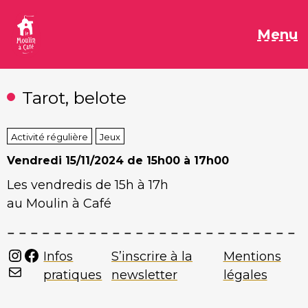
Aller
au
M
Menu
contenu
Tarot, belote
Activité régulière
Jeux
Vendredi
15/11/2024 de 15h00 à 17h00
Les vendredis de 15h à 17h
au Moulin à Café
Instagram
Facebook
Infos
S’inscrire à la
Mentions
Mail
pratiques
newsletter
légales