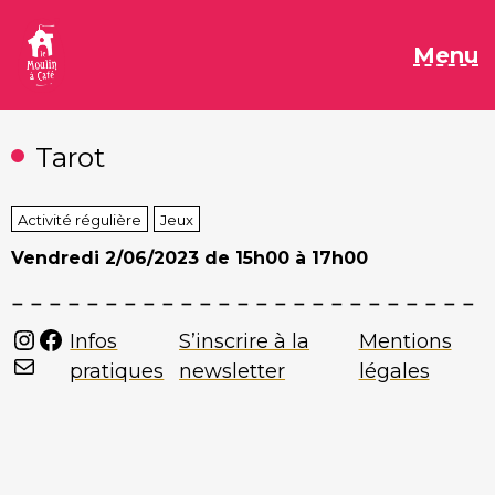
Aller
au
M
Menu
contenu
Tarot
Activité régulière
Jeux
Vendredi
2/06/2023 de 15h00 à 17h00
Instagram
Facebook
Infos
S’inscrire à la
Mentions
Mail
pratiques
newsletter
légales