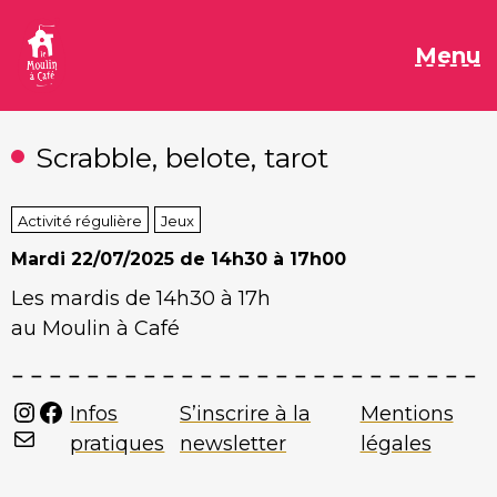
Aller
au
M
Menu
contenu
Scrabble, belote, tarot
Activité régulière
Jeux
Mardi
22/07/2025 de 14h30 à 17h00
Les mardis de 14h30 à 17h
au Moulin à Café
Instagram
Facebook
Infos
S’inscrire à la
Mentions
Mail
pratiques
newsletter
légales