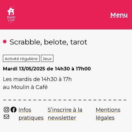
Aller
au
M
Menu
contenu
Scrabble, belote, tarot
Activité régulière
Jeux
Mardi
13/05/2025 de 14h30 à 17h00
Les mardis de 14h30 à 17h
au Moulin à Café
Instagram
Facebook
Infos
S’inscrire à la
Mentions
Mail
pratiques
newsletter
légales