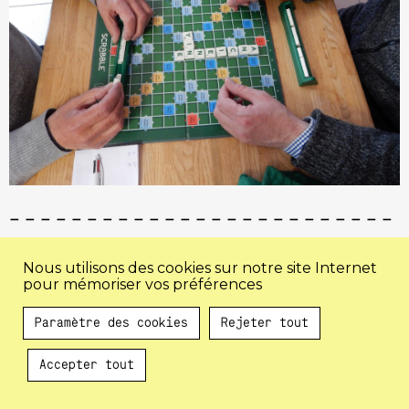
Instagram
Facebook
Infos
S’inscrire à la
Mentions
Mail
Nous utilisons des cookies sur notre site Internet
pratiques
newsletter
légales
pour mémoriser vos préférences
Paramètre des cookies
Rejeter tout
Accepter tout
Au programme !