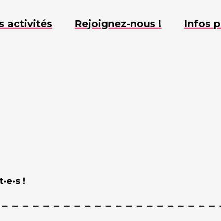
s activités
Rejoignez-nous !
Infos p
·e·s !