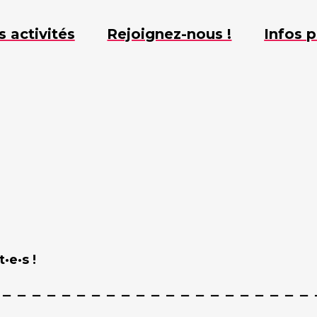
s activités
Rejoignez-nous !
Infos p
·e·s !