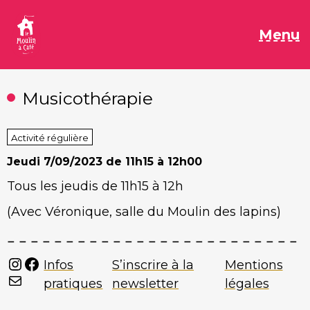
Aller
au
M
Menu
contenu
Musicothérapie
Activité régulière
Jeudi
7/09/2023 de 11h15 à 12h00
Tous les jeudis de 11h15 à 12h
(Avec Véronique, salle du Moulin des lapins)
Instagram
Facebook
Infos
S’inscrire à la
Mentions
Mail
pratiques
newsletter
légales