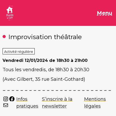
Aller
au
M
Menu
contenu
Improvisation théâtrale
Activité régulière
Vendredi
12/01/2024 de 18h30 à 21h00
Tous les vendredis, de 18h30 à 20h30
(
Avec Gilbert,
35 rue Saint-Gothard)
Instagram
Facebook
Infos
S’inscrire à la
Mentions
Mail
pratiques
newsletter
légales