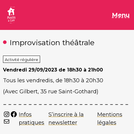
Aller
au
M
Menu
contenu
Improvisation théâtrale
Activité régulière
Vendredi
29/09/2023 de 18h30 à 21h00
Tous les vendredis, de 18h30 à 20h30
(
Avec Gilbert,
35 rue Saint-Gothard)
Instagram
Facebook
Infos
S’inscrire à la
Mentions
Mail
pratiques
newsletter
légales