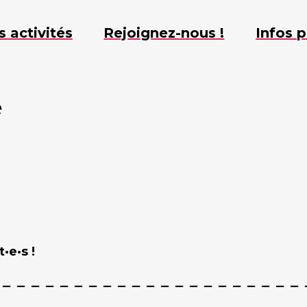
s activités
Rejoignez-nous !
Infos p
e
·e·s !