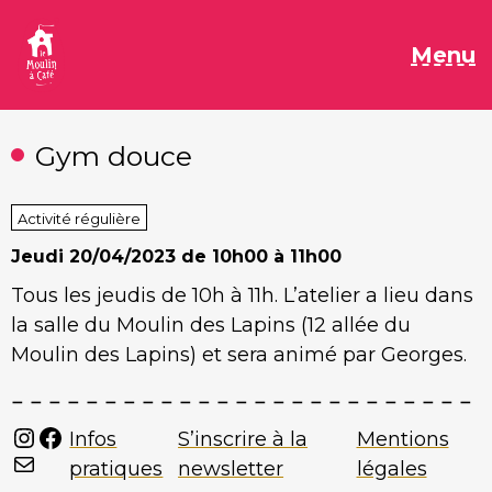
Aller
au
M
Menu
contenu
Gym douce
Activité régulière
Jeudi
20/04/2023 de 10h00 à 11h00
Tous les jeudis de 10h à 11h. L’atelier a lieu dans
la salle du Moulin des Lapins (12 allée du
Moulin des Lapins) et sera animé par Georges.
Instagram
Facebook
Infos
S’inscrire à la
Mentions
Mail
pratiques
newsletter
légales