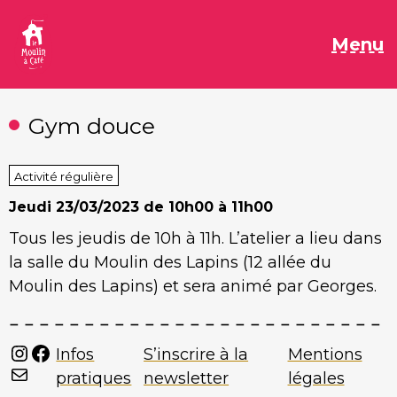
Aller
au
M
Menu
contenu
Gym douce
Activité régulière
Jeudi
23/03/2023 de 10h00 à 11h00
Tous les jeudis de 10h à 11h. L’atelier a lieu dans
la salle du Moulin des Lapins (12 allée du
Moulin des Lapins) et sera animé par Georges.
Instagram
Facebook
Infos
S’inscrire à la
Mentions
Mail
pratiques
newsletter
légales