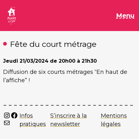
Aller
au
M
Menu
contenu
Fête du court métrage
Jeudi
21/03/2024 de 20h00 à 21h30
Diffusion de six courts métrages “En haut de
l’affiche” !
Instagram
Facebook
Infos
S’inscrire à la
Mentions
Mail
pratiques
newsletter
légales