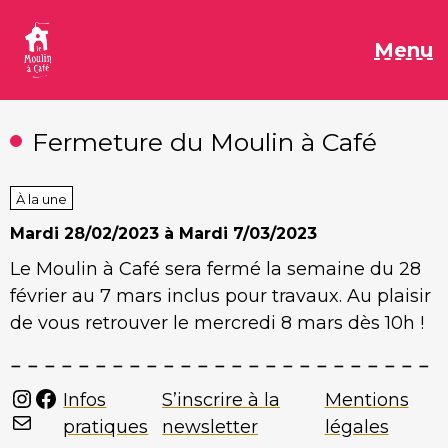
Aller
au
M
Menu
contenu
Fermeture du Moulin à Café
À la une
Mardi
28/02/2023 à
Mardi
7/03/2023
Le Moulin à Café sera fermé la semaine du 28
février au 7 mars inclus pour travaux. Au plaisir
de vous retrouver le mercredi 8 mars dès 10h !
Instagram
Facebook
Infos
S’inscrire à la
Mentions
Mail
pratiques
newsletter
légales