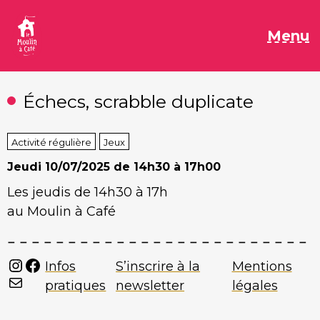
Aller
au
M
Menu
contenu
Échecs, scrabble duplicate
Activité régulière
Jeux
Jeudi
10/07/2025 de 14h30 à 17h00
Les jeudis de 14h30 à 17h
au Moulin à Café
Instagram
Facebook
Infos
S’inscrire à la
Mentions
Mail
pratiques
newsletter
légales