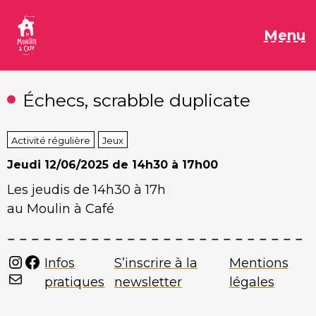
Aller
au
M
Menu
contenu
Échecs, scrabble duplicate
Activité régulière
Jeux
Jeudi
12/06/2025 de 14h30 à 17h00
Les jeudis de 14h30 à 17h
au Moulin à Café
Instagram
Facebook
Infos
S’inscrire à la
Mentions
Mail
pratiques
newsletter
légales