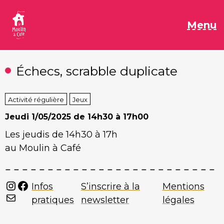
Aller
au
M
Menu
contenu
Échecs, scrabble duplicate
Activité régulière
Jeux
Jeudi
1/05/2025 de 14h30 à 17h00
Les jeudis de 14h30 à 17h
au Moulin à Café
Instagram
Facebook
Infos
S’inscrire à la
Mentions
Mail
pratiques
newsletter
légales