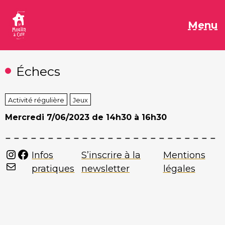
Aller
au
M
Menu
contenu
Échecs
Activité régulière
Jeux
Mercredi
7/06/2023 de 14h30 à 16h30
Instagram
Facebook
Infos
S’inscrire à la
Mentions
Mail
pratiques
newsletter
légales