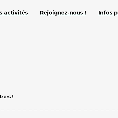
s activités
Rejoignez-nous !
Infos p
·e·s !