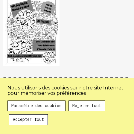
Instagram
Facebook
Infos
S’inscrire à la
Mentions
Nous utilisons des cookies sur notre site Internet
Mail
pour mémoriser vos préférences
pratiques
newsletter
légales
Paramètre des cookies
Rejeter tout
Accepter tout
Au programme !