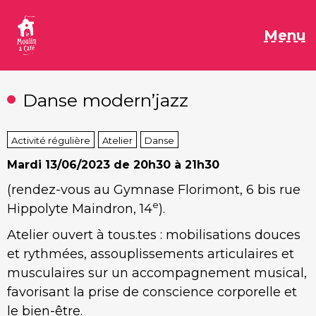
Aller
au
M
Menu
contenu
Danse modern’jazz
Activité régulière
Atelier
Danse
Mardi
13/06/2023 de 20h30 à 21h30
(rendez-vous au Gymnase Florimont, 6 bis rue
e
Hippolyte Maindron, 14
).
Atelier ouvert à tous.tes : mobilisations douces
et rythmées, assouplissements articulaires et
musculaires sur un accompagnement musical,
favorisant la prise de conscience corporelle et
le bien-être.