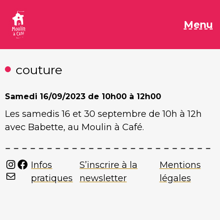
Aller
au
M
Menu
contenu
couture
Samedi
16/09/2023 de 10h00 à 12h00
Les samedis 16 et 30 septembre de 10h à 12h
avec Babette, au Moulin à Café.
Instagram
Facebook
Infos
S’inscrire à la
Mentions
Mail
pratiques
newsletter
légales