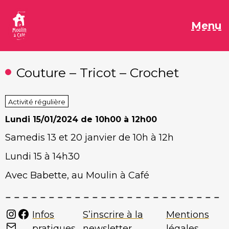
Aller
au
M
Menu
contenu
Couture – Tricot – Crochet
Activité régulière
Lundi
15/01/2024 de 10h00 à 12h00
Samedis 13 et 20 janvier de 10h à 12h
Lundi 15 à 14h30
Avec Babette, au Moulin à Café
Instagram
Facebook
Infos
S’inscrire à la
Mentions
Mail
pratiques
newsletter
légales