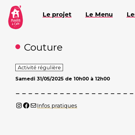
Aller
au
Le projet
Le Menu
Le
contenu
Couture
Activité régulière
Samedi
31/05/2025 de 10h00 à 12h00
Instagram
Facebook
Mail
Infos pratiques