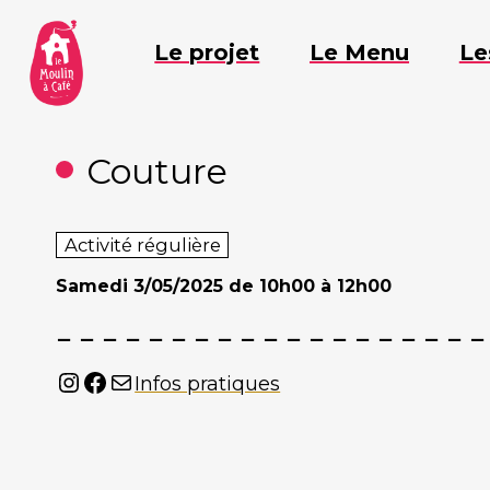
Aller
au
Le projet
Le Menu
Le
contenu
Couture
Activité régulière
Samedi
3/05/2025 de 10h00 à 12h00
Instagram
Facebook
Mail
Infos pratiques