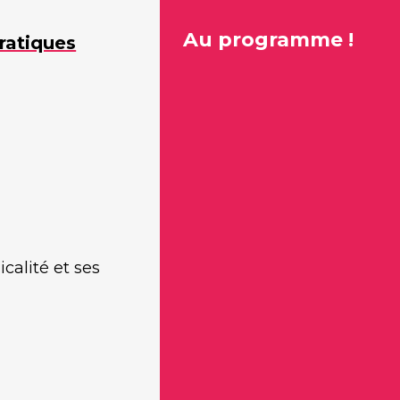
Au programme !
ratiques
calité et ses