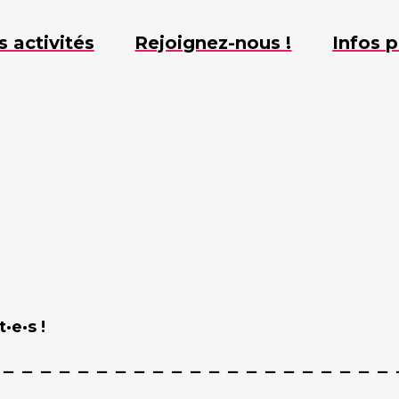
s activités
Rejoignez-nous !
Infos p
·e·s !