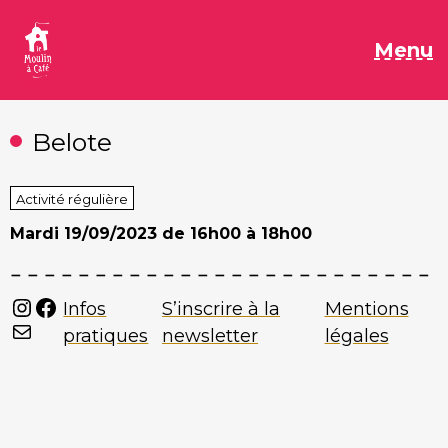
Aller
au
M
Menu
contenu
Belote
Activité régulière
Mardi
19/09/2023 de 16h00 à 18h00
Instagram
Facebook
Infos
S’inscrire à la
Mentions
Mail
pratiques
newsletter
légales