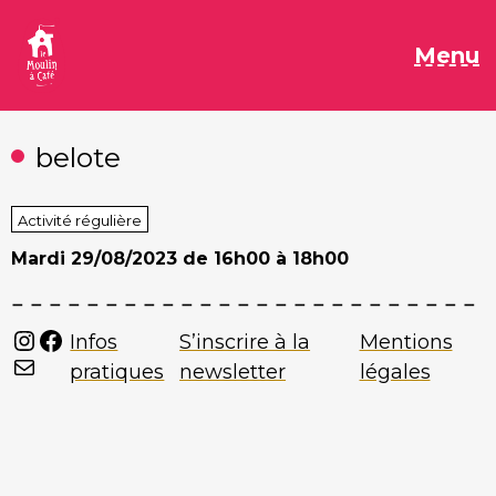
Aller
au
M
Menu
contenu
belote
Activité régulière
Mardi
29/08/2023 de 16h00 à 18h00
Instagram
Facebook
Infos
S’inscrire à la
Mentions
Mail
pratiques
newsletter
légales