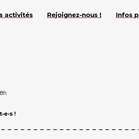
s activités
Rejoignez-nous !
Infos p
18h
·e·s !