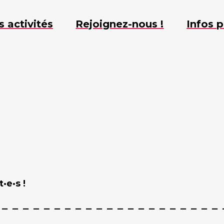
s activités
Rejoignez-nous !
Infos p
·e·s !