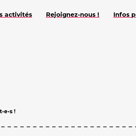
s activités
Rejoignez-nous !
Infos p
·e·s !