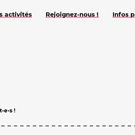
s activités
Rejoignez-nous !
Infos p
·e·s !