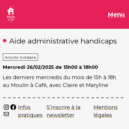
Aller
au
M
Menu
contenu
Aide administrative handicaps
Activité Solidaire
Mercredi
26/02/2025 de 15h00 à 18h00
Les derniers mercredis du mois de 15h à 18h
au Moulin à Café, avec Claire et Maryline
Instagram
Facebook
Infos
S’inscrire à la
Mentions
Mail
pratiques
newsletter
légales