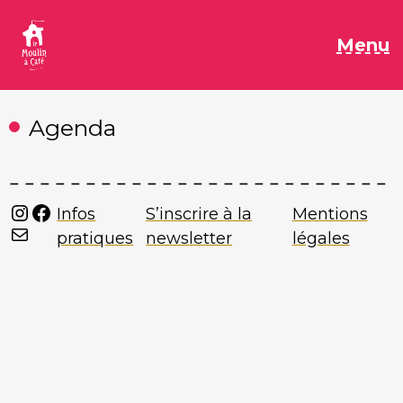
Aller
au
M
Menu
contenu
Agenda
Instagram
Facebook
Infos
S’inscrire à la
Mentions
Mail
pratiques
newsletter
légales